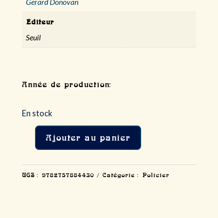
Gerard Donovan
Éditeur
Seuil
Année de production:
En stock
Ajouter au panier
quantité
de
Julius
UGS :
9782757884430
Catégorie :
Policier
Winsome
/
Gerard