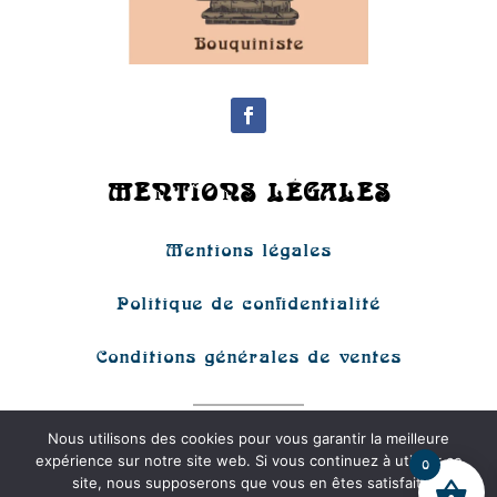
MENTIONS LÉGALES
Mentions légales
Politique de confidentialité
Conditions générales de ventes
Nous utilisons des cookies pour vous garantir la meilleure
202
5
| Tous droits réservés |
expérience sur notre site web. Si vous continuez à utiliser ce
0
site, nous supposerons que vous en êtes satisfait.
Réalisation by
Odace