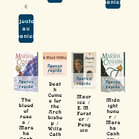
panier
€
Ajouter
au
panier
Aperçu
rapide
Aperçu
Aperçu
Aperçu
Deat
rapide
rapide
rapide
h
Come
Maur
The
Midn
s for
ice /
blood
ight
the
E.M.
of
hono
Arch
Forst
rose
r /
bisho
er /
s /
Mars
p /
Peng
Mars
ha
Willa
uin
ha
Canh
Cath
Canh
am /