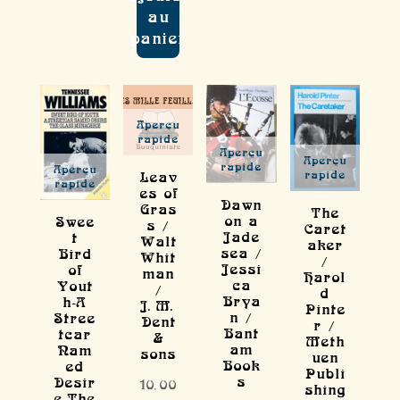
au
panier
Aperçu
rapide
Aperçu
Aperçu
rapide
Aperçu
Leav
rapide
rapide
es of
Dawn
Gras
The
on a
Swee
s /
Caret
Jade
t
Walt
aker
sea /
Bird
Whit
/
Jessi
of
man
Harol
ca
Yout
/
d
Brya
h-A
J.M.
Pinte
n /
Stree
Dent
r /
Bant
tcar
&
Meth
am
Nam
sons
uen
Book
ed
Publi
s
Desir
10,00
shing
e-The