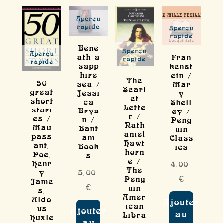
Aperçu
rapide
Aperçu
rapide
Bene
Aperçu
Aperçu
ath a
Fran
rapide
rapide
sapp
kenst
hire
ein /
The
50
sea /
Mar
Scarl
great
Jessi
y
et
short
ca
Shell
Lette
stori
Brya
ey /
r /
es /
n /
Peng
Nath
Mau
Bant
uin
aniel
pass
am
Class
Hawt
ant,
Book
ics
horn
Poe,
s
e /
Henr
4,00
The
5,00
y
Peng
€
Jame
€
uin
s,
Amer
Aldo
Ajouter
ican
us
Ajouter
au
Libra
Huxle
au