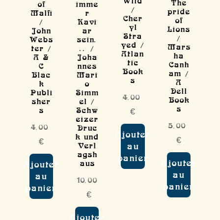
Wild
The
of
imme
/
pride
Malfi
r
Cher
of
/
Kavi
yl
Lions
John
ar
Stra
/
Webs
sein.
yed /
Mars
ter /
.. /
Atlan
ha
A &
Joha
tic
Canh
C
nnes
Book
am /
Blac
Mari
s
A
k
o
Dell
Publi
Simm
4,00
Book
sher
el /
s
s
Schw
€
eizer
5,00
4,00
Druc
Ajouter
k und
€
€
Verl
au
agsh
panier
Ajouter
aus
Ajouter
au
au
10,00
panier
panier
€
Ajouter