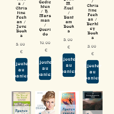
/
Gedic
s /
M.
Chris
hten
Chris
Auel
tine
/ H.
tine
/
Feeh
Mars
Feeh
Bant
an /
man
an /
am
Berkl
/
Jove
Book
ey
Queri
Book
s
Book
do
s
s
5,00
10,00
5,00
3,00
€
€
€
€
Ajouter
Ajouter
Ajouter
au
Ajouter
au
au
panier
au
panier
panier
panier
Aperçu
Aperçu
rapide