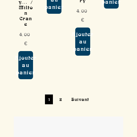
ry
panier
y... /
panier
Milto
4,00
n
Cran
€
e
Ajouter
4,00
au
€
panier
Ajouter
au
panier
1
2
Suivant