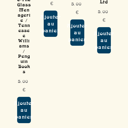
Ltd
€
5,00
Glass
Men
5,00
€
ageri
Ajouter
€
e /
au
Tenn
Ajouter
panier
esse
au
Ajouter
e
panier
au
Willi
ams
panier
/
Peng
uin
Book
s
5,00
€
Ajouter
au
panier