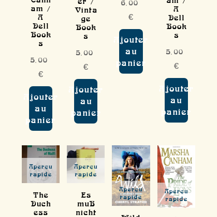
er /
6,00
am /
A
Vinta
A
€
Dell
ge
Dell
Book
Book
Book
s
s
Ajouter
s
au
5,00
5,00
5,00
panier
€
€
€
Ajouter
Ajouter
Ajouter
au
au
au
panier
panier
panier
Aperçu
Aperçu
rapide
rapide
Aperçu
Aperçu
The
Es
rapide
rapide
Duch
muB
ess
nicht