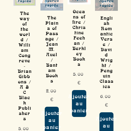
Aperçu
rapide
Aperçu
rapide
rapide
Ocea
The
ns of
The
Engli
way
fire /
Plain
sh
of
Chris
s of
Rom
the
tine
Pass
antic
worl
Feeh
age /
Vers
d /
an /
Jean
e /
Willi
Berkl
M.
Davi
am
ey
Auel
d
Cong
Book
/
Wrig
reve
s
Bant
ht /
-
am
Peng
Brian
5,00
Book
uin
Gibb
s
Class
ons /
€
ics
A &
2,00
C
Ajouter
6,00
Blac
€
k
au
€
Publi
panier
Ajouter
sher
s
Ajouter
au
au
panier
5,00