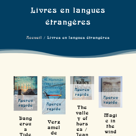
Livres en langues
étrangères
Accueil
/ Livres en langues étrangères
Aperçu
rapide
Aperçu
Aperçu
rapide
Aperçu
rapide
The
rapide
valle
Magi
Dang
y of
c in
Verz
erou
hors
the
amel
s
es /
wind
de
Tide
Jean