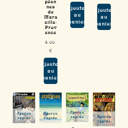
péen
nes
Ajouter
Ajouter
de
au
au
Mars
panier
eille-
panier
Prov
ence
4,00
€
Ajouter
au
panier
Aperçu
Aperçu
Aperçu
Aperçu
rapide
rapide
rapide
rapide