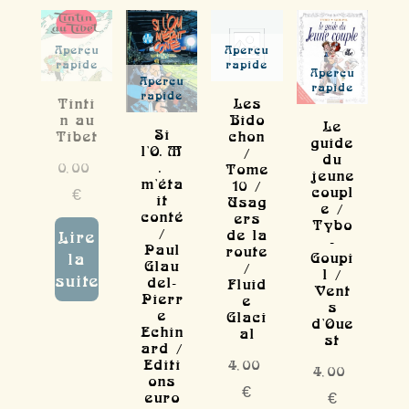
Aperçu
Aperçu
rapide
rapide
Aperçu
Aperçu
rapide
rapide
Tinti
Les
n au
Bido
Le
Si
Tibet
chon
guide
l'O.M
/
du
.
0,00
Tome
jeune
m'éta
10 /
coupl
€
it
Usag
e /
conté
ers
Tybo
/
de la
Lire
-
Paul
route
Goupi
la
Glau
/
l /
suite
del-
Fluid
Vent
Pierr
e
s
e
Glaci
d'Oue
Echin
al
st
ard /
Editi
4,00
4,00
ons
€
euro
€