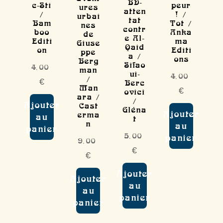
BD-
c-Sti
peur
ures
atten
/
! /
urbai
tat
Bam
Tot /
nes
contr
boo
Anka
de
e Al-
Editi
ma
Giuse
Qaid
on
Editi
ppe
a /
ons
Berg
Sifao
4,00
man
ui-
4,00
/
€
Berc
Man
€
ovici
ara /
/
Ajouter
Cast
Gléna
Ajouter
erma
au
t
n
au
panier
5,00
panier
9,00
€
€
Ajouter
Ajouter
au
au
panier
panier