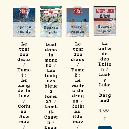
Aperçu
Aperçu
Aperçu
Aperçu
rapide
rapide
rapide
rapide
La
Le
Le
Duel
balla
vent
vent
dans
de
des
des
la
des
dieux
dieux
manc
Dalto
/
/
he /
n /
Tome
Tome
Les
Luck
1 :
2 :
tuniq
y
Le
Le
ues
Luke
sang
ventr
bleue
/
de la
e du
s
Darg
lune
drag
tome
aud
/
on /
37 /
Cothi
Cothi
Lamb
4,00
as-
as-
il-
Ada
Ada
Cauvi
€
mov
mov
n /
/
/
Dupui