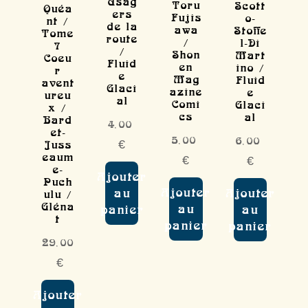
Usag
Toru
Scott
Quéa
ers
Fujis
o-
nt /
de la
awa
Stoffe
Tome
route
/
l-Di
7
/
Shon
Mart
Coeu
Fluid
en
ino /
r
e
Mag
Fluid
avent
Glaci
azine
e
ureu
al
Comi
Glaci
x /
cs
al
Bard
4,00
et-
5,00
6,00
€
Juss
eaum
€
€
e-
Ajouter
Puch
Ajouter
au
Ajouter
ulu /
Gléna
au
panier
au
t
panier
panier
29,00
€
Ajouter