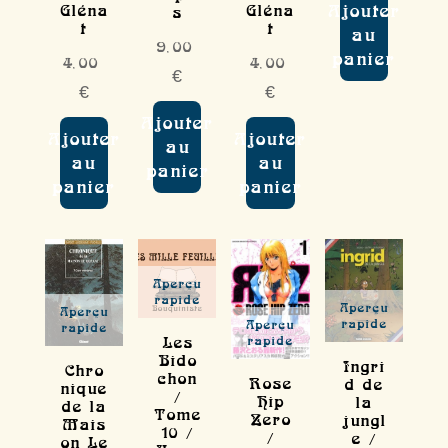
Gléna
Ajouter
Gléna
s
t
t
au
9,00
panier
4,00
4,00
€
€
€
Ajouter
Ajouter
Ajouter
au
au
au
panier
panier
panier
Aperçu
rapide
Aperçu
Aperçu
rapide
Aperçu
rapide
Les
rapide
Bido
Ingri
Chro
chon
Rose
d de
nique
/
Hip
la
de la
Tome
Zero
jungl
Mais
10 /
/
e /
on Le