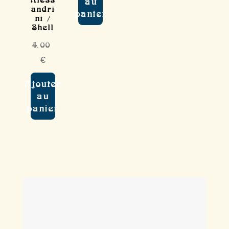
au
andri
panier
ni /
Shell
4,00
€
Ajouter
au
panier