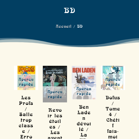
BD
Accueil
/ BD
Aperçu
Aperçu
rapide
rapide
Aperçu
Aperçu
rapide
rapide
Les
Dofus
Profs
/
Ben
/
Tome
Revo
Lade
Salle
4 /
ir les
n
trop
Chéti
étoil
dévoi
class
f
es /
lé /
e /
fais-
Les
La
Erro
moi
avent