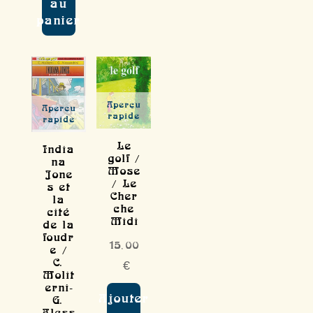
au
panier
Aperçu
Aperçu
rapide
rapide
Le
India
golf /
na
Mose
Jone
/ Le
s et
Cher
la
che
cité
Midi
de la
foudr
15,00
e /
C.
€
Molit
erni-
Ajouter
G.
Aless