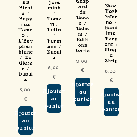
Gasp
BD
Jere
New-
ard
Pirat
miah
York
de
e /
/
Infer
Bess
Papy
Tome
no /
e /
rus
11 :
Head
Behe
Tome
Delta
line-
m /
5 :
/
Terp
Editi
L'Egy
Herm
ant /
ons
ptien
ann /
Magi
Daric
blanc
Dupui
c
/ De
s
Strip
9,00
Giete
6,00
r /
€
6,00
Dupui
€
s
€
Ajouter
3,00
Ajouter
au
Ajouter
au
€
panier
au
panier
panier
Ajouter
au
panier