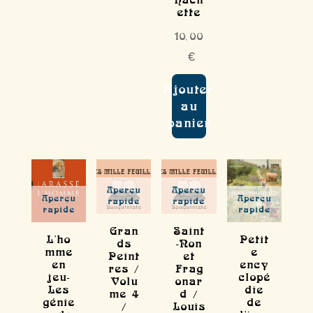
ette
10,00
€
Ajouter
au
panier
Aperçu
Aperçu
Aperçu
Aperçu
rapide
rapide
rapide
rapide
Gran
Saint
L'ho
Petit
ds
-Non
mme
e
Peint
et
en
ency
res /
Frag
jeu-
clopé
Volu
onar
Les
die
me 4
d /
génie
de
/
Louis