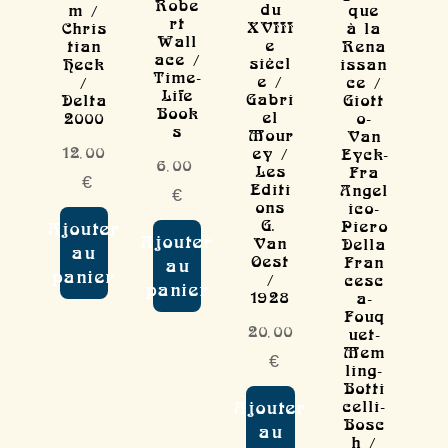
Robe
du
m /
que
rt
XVIII
Chris
à la
Wall
e
tian
Rena
ace /
siècl
Heck
issan
Time-
e /
/
ce /
Life
Gabri
Delta
Giott
Book
el
2000
o-
s
Mour
Van
12,00
ey /
Eyck-
6,00
Les
Fra
€
Editi
Angel
€
ons
ico-
G.
Piero
Ajouter
Ajouter
Van
Della
au
Oest
Fran
au
panier
/
cesc
panier
1928
a-
Fouq
20,00
uet-
Mem
€
ling-
Botti
celli-
Ajouter
Bosc
au
h /