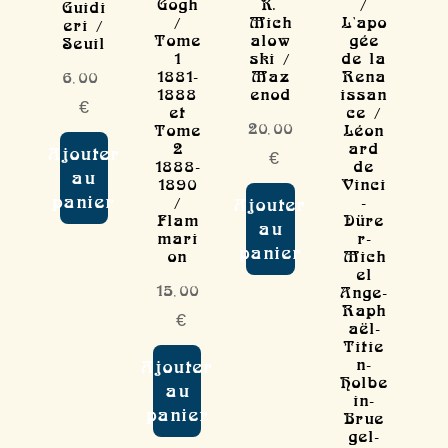
Gogh
K.
/
Guidi
/
Mich
L'apo
eri /
Tome
alow
gée
Seuil
1
ski /
de la
1881-
Maz
Rena
6,00
1888
enod
issan
€
et
ce /
20,00
Tome
Léon
2
ard
Ajouter
€
1888-
de
au
1890
Vinci
panier
/
-
Ajouter
Flam
Düre
au
mari
r-
panier
on
Mich
el
15,00
Ange-
Raph
€
aël-
Titie
n-
Ajouter
Holbe
au
in-
panier
Brue
gel-