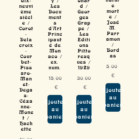
dix-
y /
onar
e
neuvi
Les
d /
mort
ème
Docu
Geor
e /
siècl
ment
ges
José
e /
s
Grap
M.
Corot
d'Art
pe /
Parr
-
Princ
Les
amon
Dela
ipaut
Editi
/
croix
é de
ons
Bord
-
Mon
Pitto
as
Cour
aco /
resq
bet-
ex.
ues /
5,00
Piss
num.
1929
aro-
€
15,00
30,00
Man
et-
€
€
Ajouter
Dega
s-
au
Céza
Ajouter
Ajouter
panier
nne-
au
au
Mone
panier
panier
t /
Hach
ette