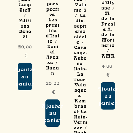
d'Uly
pers
Loup
Volu
sse /
pecti
Sieff
me 3
M.
ve-
/
/ Le
de la
Les
Editi
dix-
Presl
primi
ons
septi
e-A.
tifs
Deno
ème
de la
d'Ital
ël
siècl
Mori
ie /
e /
nerie
Dani
29,00
Cara
/
el
vage-
€
RMN
Aras
Rube
se /
ns-
4,00
Haza
Hals-
Ajouter
n
La
€
au
Tour-
35,00
panier
Vela
Ajouter
sque
€
z-
au
Rem
panier
Ajouter
bran
dt-Le
au
Nain-
panier
Verm
eer /
Hach