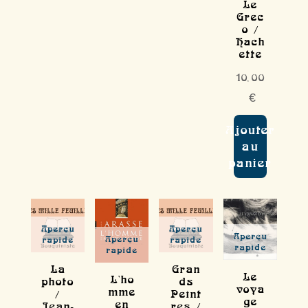
Le
Grec
o /
Hach
ette
10,00
€
Ajouter
au
panier
Aperçu
Aperçu
Aperçu
Aperçu
rapide
rapide
rapide
rapide
La
Gran
Le
L'ho
photo
ds
voya
mme
/
Peint
ge
en
Jean-
res /