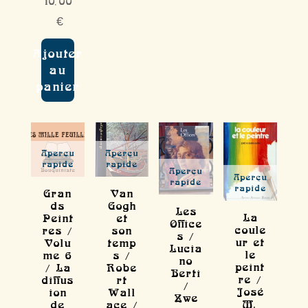
10,00
€
Ajouter
au
panier
Aperçu
Aperçu
rapide
rapide
Aperçu
Aperçu
rapide
rapide
Gran
Van
ds
Gogh
Les
La
Peint
et
Office
coule
res /
son
s /
ur et
Volu
temp
Lucia
le
me 6
s /
no
peint
/ La
Robe
Berti
re /
diffus
rt
/
José
ion
Wall
Zwe
M.
de
ace /