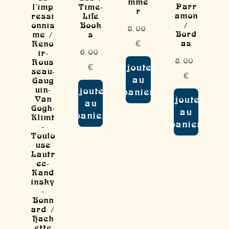
mme
Parr
l'imp
Time-
r
amon
ressi
Life
/
onnis
Book
8,00
Bord
me /
s
as
Reno
€
6,00
ir-
8,00
Rous
€
Ajouter
seau-
€
au
Gaug
uin-
Ajouter
panier
Van
Ajouter
au
Gogh-
au
panier
Klimt
panier
-
Toulo
use
Lautr
ec-
Kand
insky
-
Bonn
ard /
Hach
ette