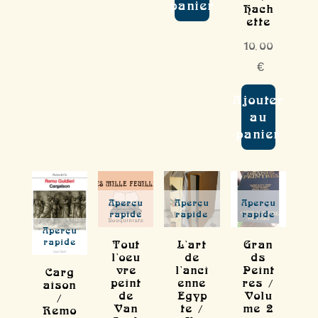
panier
Hach
ette
10,00
€
Ajouter
au
panier
Aperçu
Aperçu
Aperçu
rapide
rapide
rapide
Aperçu
rapide
Tout
L'art
Gran
l'oeu
de
ds
vre
l'anci
Peint
Carg
peint
enne
res /
aison
de
Egyp
Volu
/
Van
te /
me 2
Remo