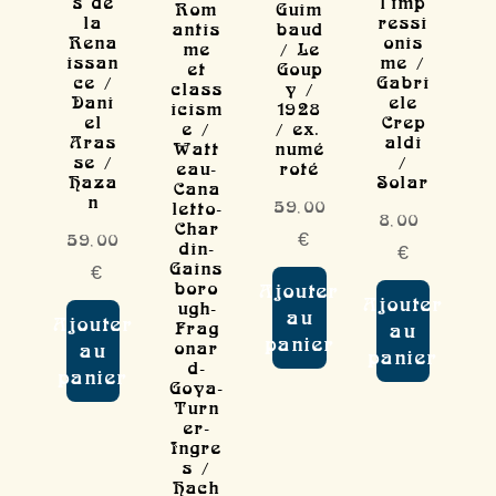
s de
l'imp
Rom
Guim
la
ressi
antis
baud
Rena
onis
me
/ Le
issan
me /
et
Goup
ce /
Gabri
class
y /
Dani
ele
icism
1928
el
Crep
e /
/ ex.
Aras
aldi
Watt
numé
se /
/
eau-
roté
Haza
Solar
Cana
n
59,00
letto-
8,00
Char
€
59,00
din-
€
Gains
€
boro
Ajouter
Ajouter
ugh-
au
Ajouter
Frag
au
panier
onar
au
panier
d-
panier
Goya-
Turn
er-
Ingre
s /
Hach