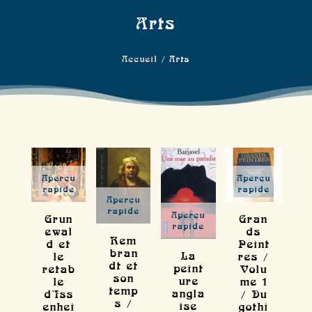
Arts
Accueil
/ Arts
Aperçu
Aperçu
rapide
rapide
Aperçu
rapide
Aperçu
Grun
Gran
rapide
ewal
ds
Rem
d et
Peint
bran
La
le
res /
dt et
peint
retab
Volu
son
ure
le
me 1
temp
angla
d'Iss
/ Du
s /
ise
enhei
gothi