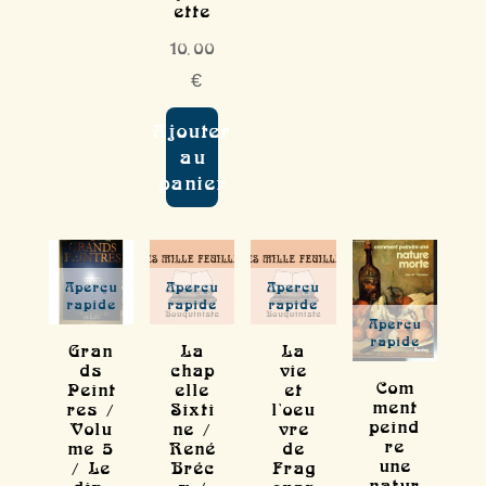
ette
10,00
€
Ajouter
au
panier
Aperçu
Aperçu
Aperçu
rapide
rapide
rapide
Aperçu
rapide
Gran
La
La
ds
chap
vie
Com
Peint
elle
et
ment
res /
Sixti
l'oeu
peind
Volu
ne /
vre
re
me 5
René
de
une
/ Le
Bréc
Frag
natur